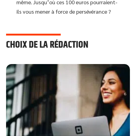
même. Jusqu’où ces 100 euros pourraient-
ils vous mener à force de persévérance ?
CHOIX DE LA RÉDACTION