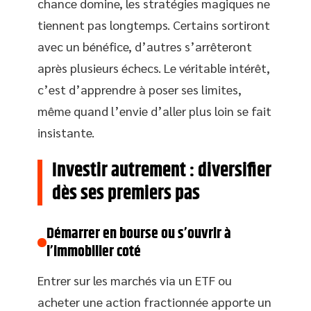
chance domine, les stratégies magiques ne
tiennent pas longtemps. Certains sortiront
avec un bénéfice, d’autres s’arrêteront
après plusieurs échecs. Le véritable intérêt,
c’est d’apprendre à poser ses limites,
même quand l’envie d’aller plus loin se fait
insistante.
Investir autrement : diversifier
dès ses premiers pas
Démarrer en bourse ou s’ouvrir à
l’immobilier coté
Entrer sur les marchés via un ETF ou
acheter une action fractionnée apporte un