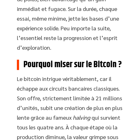
immédiat et fugace. Sur la durée, chaque
essai, même minime, jette les bases d’une
expérience solide. Peu importe la suite,
l’essentiel reste la progression et l’esprit
d’exploration.
Pourquoi miser sur le Bitcoin ?
Le bitcoin intrigue véritablement, car il
échappe aux circuits bancaires classiques.
Son offre, strictement limitée à 21 millions
d’unités, subit une création de plus en plus
lente grâce au fameux
halving
qui survient
tous les quatre ans. À chaque étape où la
production diminue, la valeur grimpe sous