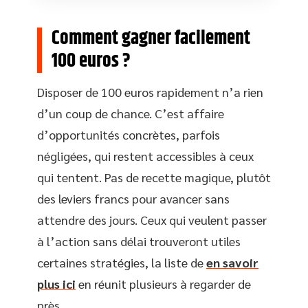
Comment gagner facilement
100 euros ?
Disposer de 100 euros rapidement n’a rien
d’un coup de chance. C’est affaire
d’opportunités concrètes, parfois
négligées, qui restent accessibles à ceux
qui tentent. Pas de recette magique, plutôt
des leviers francs pour avancer sans
attendre des jours. Ceux qui veulent passer
à l’action sans délai trouveront utiles
certaines stratégies, la liste de
en savoir
plus ici
en réunit plusieurs à regarder de
près.