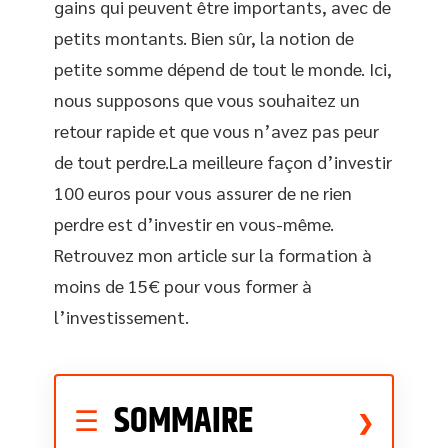
gains qui peuvent être importants, avec de
petits montants. Bien sûr, la notion de
petite somme dépend de tout le monde. Ici,
nous supposons que vous souhaitez un
retour rapide et que vous n’avez pas peur
de tout perdre.La meilleure façon d’investir
100 euros pour vous assurer de ne rien
perdre est d’investir en vous-même.
Retrouvez mon article sur la formation à
moins de 15€ pour vous former à
l’investissement.
SOMMAIRE