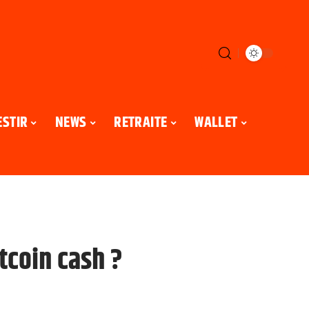
ESTIR
NEWS
RETRAITE
WALLET
coin cash ?