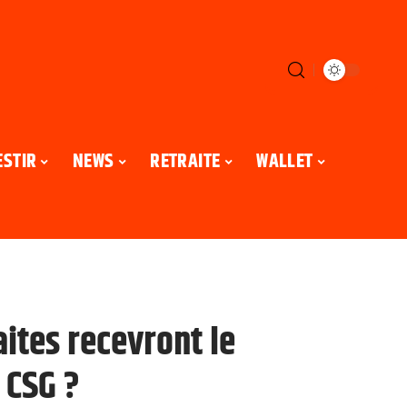
ESTIR
NEWS
RETRAITE
WALLET
aites recevront le
 CSG ?